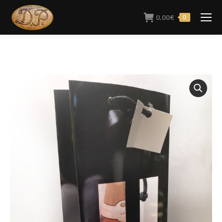
0,00
€
0