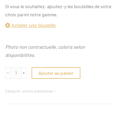
Si vous le souhaitez, ajoutez-y les bouteilles de votre
choix parmi notre gamme.
Acheter une bouteille
Photo non contractuelle, coloris selon
disponibilités.
quantité
Ajouter au panier
﹣
﹢
de
Emballage
Catégorie :
articles publicitaires
2
bouteilles
noir