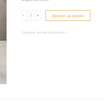
quantité
Ajouter au panier
﹣
﹢
de
Seau
Catégorie :
articles publicitaires