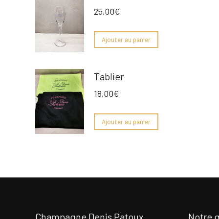
25,00
€
Ajouter au panier
Tablier
18,00
€
Ajouter au panier
Champagne Denis Patoux
Notre