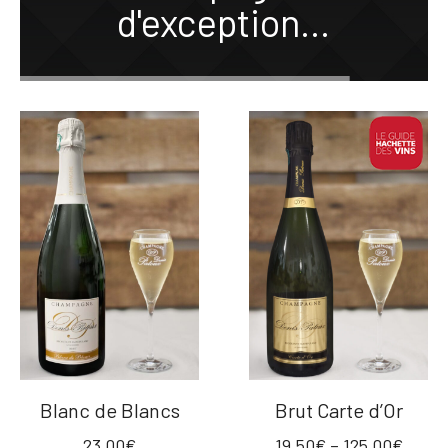
d'exception...
Blanc de Blancs
Brut Carte d’Or
23,00
€
19,50
€
–
125,00
€