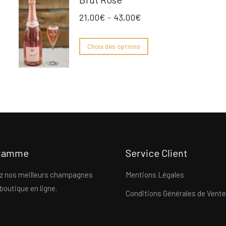
21,00
€
–
43,00
€
Choix des options
 gamme
Service Client
z nos meilleurs champagnes
Mentions Légales
boutique en ligne.
Conditions Générales de Vente