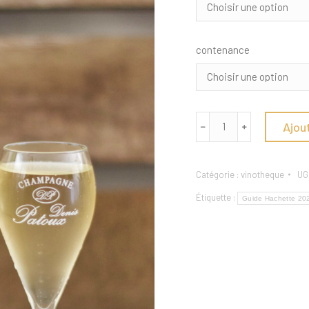
contenance
quantité
Ajou
﹣
﹢
de
Millésime
Catégorie :
vinotheque
UG
Étiquette :
Guide Hachette 20